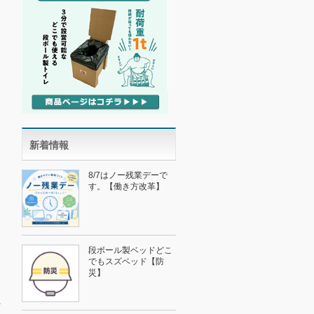
新着情報
8/7はノー残業デーで
す。【働き方改革】
段ボール製ベッドどこ
でもスズベッド【防
災】