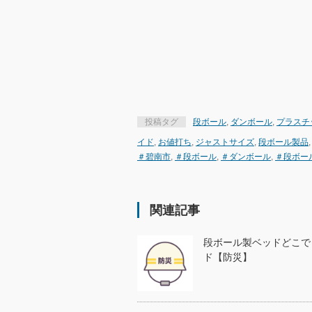
投稿タグ
段ボール
,
ダンボール
,
プラスチ
イド
,
お値打ち
,
ジャストサイズ
,
段ボール製品
＃碧南市
,
＃段ボール
,
＃ダンボール
,
＃段ボー
関連記事
段ボール製ベッドどこで
ド【防災】