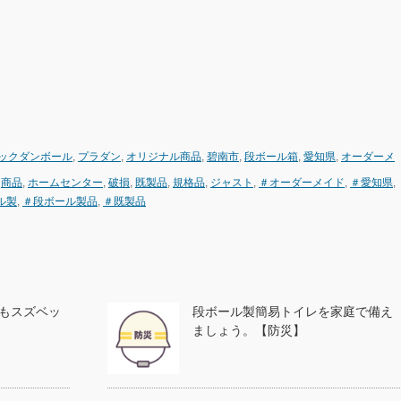
ックダンボール
,
プラダン
,
オリジナル商品
,
碧南市
,
段ボール箱
,
愛知県
,
オーダーメ
,
商品
,
ホームセンター
,
破損
,
既製品
,
規格品
,
ジャスト
,
＃オーダーメイド
,
＃愛知県
,
ル製
,
＃段ボール製品
,
＃既製品
もスズベッ
段ボール製簡易トイレを家庭で備え
ましょう。【防災】