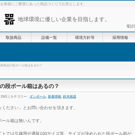
どお客様にご要望にあった商品づくりでお答えします。
地球環境に優しい企業を目指します。
電話
取扱商品
設備一覧
環境方針等
採用情報
①規格品の段ボール箱はあるの？
の段ボール箱はあるの？
月29日
カテゴリー :
ダンボール
,
新着情報
,
鈴木紙器
をください」とお問い合わせを頂きます。
ボール箱は無いんです。
トでは引越用や通販100サイズ等、サイズが決められた段ボール箱が