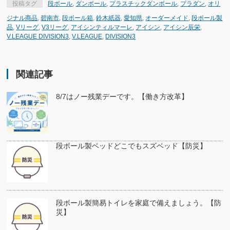
投稿タグ
段ボール
,
ダンボール
,
プラスチックダンボール
,
プラダン
,
オリ
ジナル商品
,
碧南市
,
段ボール箱
,
鈴木紙器
,
愛知県
,
オーダーメイド
,
段ボール製
品
,
Vリーグ
,
V3リーグ
,
アイシンティルマーレ
,
アイシン
,
アイシン辰栄
,
V.LEAGUE DIVISION3
,
V.LEAGUE
,
DIVISION3
関連記事
8/7はノー残業デーです。【働き方改革】
段ボール製ベッドどこでもスズベッド【防災】
段ボール製簡易トイレを家庭で備えましょう。【防
災】