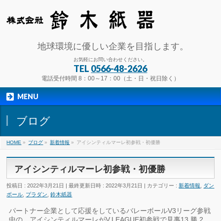
地球環境に優しい企業を目指します。
お気軽にお問い合わせください。
TEL
0566-48-2626
電話受付時間 8：00～17：00（土・日・祝日除く）
MENU
ブログ
HOME
»
ブログ
»
新着情報
»
アイシンティルマーレ初参戦・初優勝
アイシンティルマーレ初参戦・初優勝
投稿日 : 2022年3月21日
最終更新日時 : 2022年3月21日
カテゴリー :
新着情報
,
ダン
ボール
,
プラダン
,
鈴木紙器
パートナー企業として応援をしているバレーボールV3リーグ参戦
中の、アイシンティルマーレがV.LEAGUE初参戦で見事13 勝 2