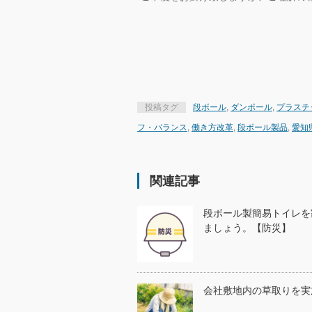
投稿タグ
段ボール
,
ダンボール
,
プラスチ
フ・バランス
,
働き方改革
,
段ボール製品
,
愛知
関連記事
段ボール製簡易トイレを
ましょう。【防災】
会社敷地内の草取りを実