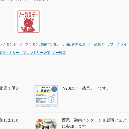
ックダンボール
,
プラダン
,
碧南市
,
段ボール箱
,
鈴木紙器
,
ノー残業デー
,
ワークライ
県ファミリー・フレンドリー企業
,
ノー残業
家庭で備え
7/20はノー残業デーです。
施しました
西尾・碧南インターン＆就職フェア
に参加します