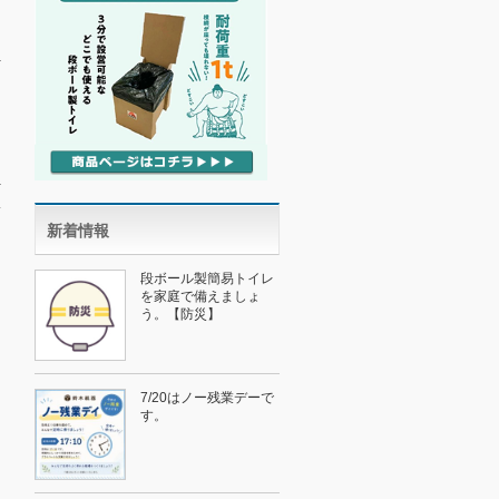
新着情報
→
段ボール製簡易トイレ
を家庭で備えましょ
う。【防災】
7/20はノー残業デーで
す。