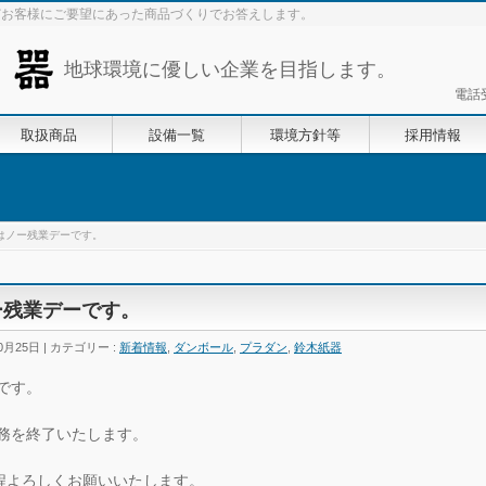
どお客様にご要望にあった商品づくりでお答えします。
地球環境に優しい企業を目指します。
電話
取扱商品
設備一覧
環境方針等
採用情報
）はノー残業デーです。
ー残業デーです。
0月25日
カテゴリー :
新着情報
,
ダンボール
,
プラダン
,
鈴木紙器
です。
業務を終了いたします。
程よろしくお願いいたします。