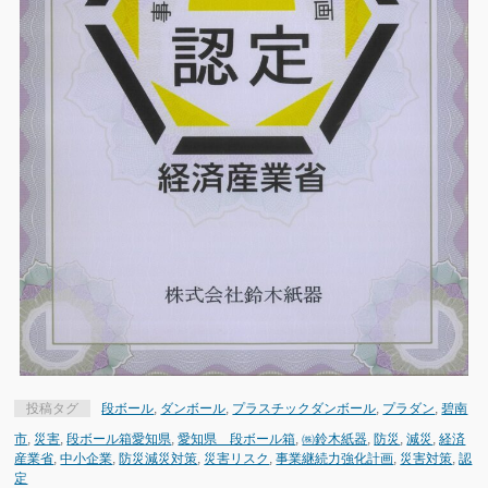
投稿タグ
段ボール
,
ダンボール
,
プラスチックダンボール
,
プラダン
,
碧南
市
,
災害
,
段ボール箱愛知県
,
愛知県 段ボール箱
,
㈱鈴木紙器
,
防災
,
減災
,
経済
産業省
,
中小企業
,
防災減災対策
,
災害リスク
,
事業継続力強化計画
,
災害対策
,
認
定