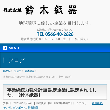
地球環境に優しい企業を目指します。
お気軽にお問い合わせください。
TEL
0566-48-2626
電話受付時間 8：00～17：00（土・日・祝日除く）
MENU
ブログ
HOME
»
ブログ
»
鈴木紙器
»
事業継続力強化計画 認定企業に認定されました。【鈴木紙器】
事業継続力強化計画 認定企業に認定されまし
た。【鈴木紙器】
投稿日 : 2023年10月24日
最終更新日時 : 2023年10月25日
カテゴリー :
鈴木紙器
,
その他
,
ダンボール
,
新着情報