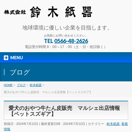
地球環境に優しい企業を目指します。
お気軽にお問い合わせください。
TEL
0566-48-2626
電話受付時間 8：00～17：00（土・日・祝日除く）
MENU
ブログ
HOME
»
ブログ
»
鈴木紙器
»
愛犬のおやつ牛たん皮販売 マルシェ出店情報【ペットスズギア】
愛犬のおやつ牛たん皮販売 マルシェ出店情報
【ペットスズギア】
投稿日 : 2024年7月22日
最終更新日時 : 2024年7月22日
カテゴリー :
鈴木紙器
,
新着
情報