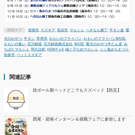
投稿タグ
碧南市
,
スズギア
,
高浜市
,
マルシェ
,
へきなん横丁
,
牛タン皮
,
愛
犬のおやつ
,
牛タン
,
常滑市
,
おもいのフライパン
,
おもいのフライパンBASE
,
おもいの集い
,
石川鋳造
,
石川鋳造株式会社
,
BASE
,
愛犬のおやつ牛たん皮
,
み
ちばたマルシェ
,
阿久比町
,
HONYｓ8
,
縁と子なめマルシェ
,
シン鬼みちまつり
,
知多市
,
ペットスズギア
関連記事
段ボール製ベッドどこでもスズベッド【防災】
西尾・碧南インターン＆就職フェアに参加します