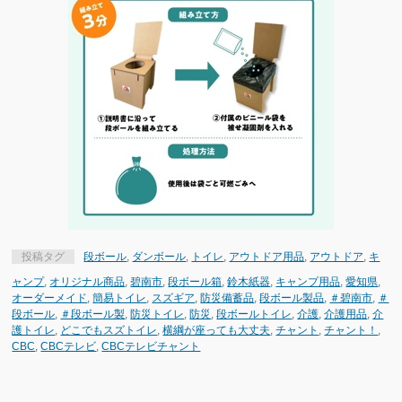
投稿タグ
段ボール
,
ダンボール
,
トイレ
,
アウトドア用品
,
アウトドア
,
キ
ャンプ
,
オリジナル商品
,
碧南市
,
段ボール箱
,
鈴木紙器
,
キャンプ用品
,
愛知県
,
オーダーメイド
,
簡易トイレ
,
スズギア
,
防災備蓄品
,
段ボール製品
,
＃碧南市
,
＃
段ボール
,
＃段ボール製
,
防災トイレ
,
防災
,
段ボールトイレ
,
介護
,
介護用品
,
介
護トイレ
,
どこでもスズトイレ
,
横綱が座っても大丈夫
,
チャント
,
チャント！
,
CBC
,
CBCテレビ
,
CBCテレビチャント