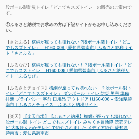
段ボール製防災トイレ「どこでもスズトイレ」の販売のご案内で
す。
①ふるさと納税でお求めの方は下記サイトからお申し込みくださ
い。
【さとふる】
横綱が座っても壊れない!?段ボール製トイレ「どこ
でもスズトイレ」 H160-008 | 愛知県碧南市 | ふるさと納税サイ
ト「さとふる」
【ふるなび】
横綱が座っても壊れない！？段ボール製トイレ「ど
こでもスズトイレ」 H160-008 | 愛知県碧南市 | ふるさと納税サ
イト「ふるなび」
【ふるさとチョイス】
横綱が座っても壊れない！？段ボール製ト
イレ「どこでもスズトイレ」 ダンボール トイレ 防災 災害 準備
排泄 プライバシー 事前 日用品 アウトドア H160-008 – 愛知県碧
南市｜ふるさとチョイス – ふるさと納税サイト
【楽天】
【楽天市場】【ふるさと納税】横綱が座っても壊れない
段ボール製 トイレ どこでもスズトイレ みちくさ冒険隊 読売テレ
ビ 大阪ほんわかテレビ で紹介されました メディア紹介 愛知県
碧南市：愛知県碧南市