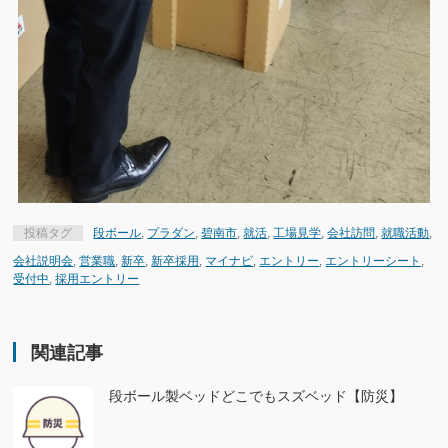
投稿タグ
段ボール
,
プラダン
,
碧南市
,
就活
,
工場見学
,
会社訪問
,
就職活動
,
会社説明会
,
営業職
,
新卒
,
新卒採用
,
マイナビ
,
エントリー
,
エントリーシート
,
受付中
,
採用エントリー
関連記事
段ボール製ベッドどこでもスズベッド【防災】