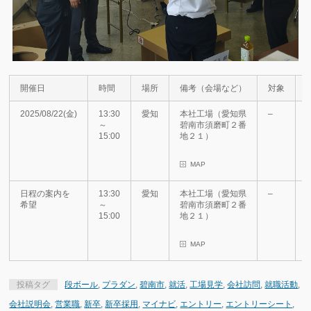
開催日
時間
場所
備考（会場など）
対象
2025/08/22(金)
13:30
愛知
本社工場（愛知県
–
～
碧南市須磨町２番
15:00
地２１）
MAP
日程の案内を
13:30
愛知
本社工場（愛知県
–
希望
～
碧南市須磨町２番
15:00
地２１）
MAP
投稿タグ
段ボール
,
プラダン
,
碧南市
,
就活
,
工場見学
,
会社訪問
,
就職活動
,
会社説明会
,
営業職
,
新卒
,
新卒採用
,
マイナビ
,
エントリー
,
エントリーシート
,