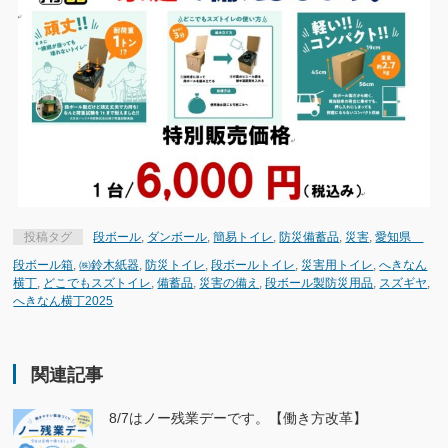
投稿タグ
段ボール
,
ダンボール
,
簡易トイレ
,
防災備蓄品
,
災害
,
愛知県
段ボール箱
,
㈱鈴木紙器
,
防災トイレ
,
段ボールトイレ
,
災害用トイレ
,
へきなん
横丁
,
どこでもスズトイレ
,
備蓄品
,
災害の備え
,
段ボール製防災用品
,
スズギヤ
,
へきなん横丁2025
関連記事
8/7はノー残業デーです。【働き方改革】