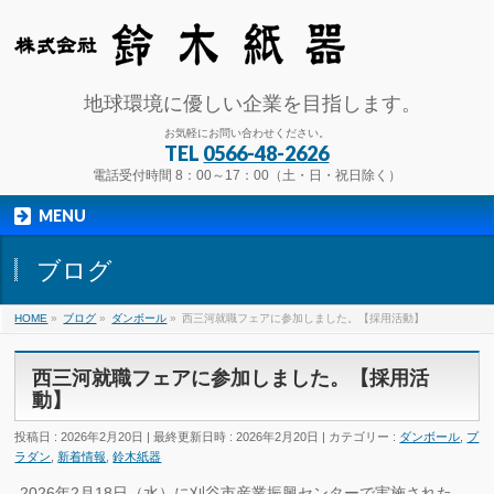
地球環境に優しい企業を目指します。
お気軽にお問い合わせください。
TEL
0566-48-2626
電話受付時間 8：00～17：00（土・日・祝日除く）
MENU
ブログ
HOME
»
ブログ
»
ダンボール
»
西三河就職フェアに参加しました。【採用活動】
西三河就職フェアに参加しました。【採用活
動】
投稿日 : 2026年2月20日
最終更新日時 : 2026年2月20日
カテゴリー :
ダンボール
,
プ
ラダン
,
新着情報
,
鈴木紙器
2026年2月18日（水）に刈谷市産業振興センターで実施された