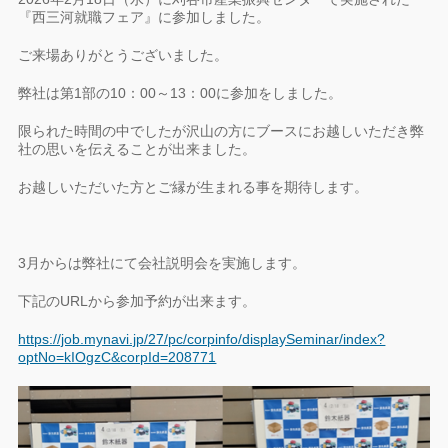
『西三河就職フェア』に参加しました。
ご来場ありがとうございました。
弊社は第1部の10：00～13：00に参加をしました。
限られた時間の中でしたが沢山の方にブースにお越しいただき弊
社の思いを伝えることが出来ました。
お越しいただいた方とご縁が生まれる事を期待します。
3月からは弊社にて会社説明会を実施します。
下記のURLから参加予約が出来ます。
https://job.mynavi.jp/27/pc/corpinfo/displaySeminar/index?
optNo=kIOgzC&corpId=208771