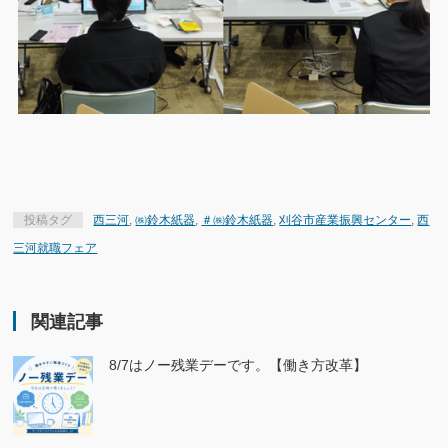
投稿タグ
西三河
,
㈱鈴木紙器
,
＃㈱鈴木紙器
,
刈谷市産業振興センター
,
西
三河就職フェア
関連記事
8/7はノー残業デーです。【働き方改革】