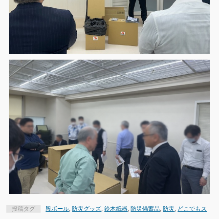
投稿タグ
段ボール
,
防災グッズ
,
鈴木紙器
,
防災備蓄品
,
防災
,
どこでもス