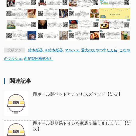
投稿タグ
鈴木紙器
,
㈱鈴木紙器
,
マルシェ
,
愛犬のおやつ牛たん皮
,
こなや
のマルシェ
,
西尾製粉株式会社
関連記事
段ボール製ベッドどこでもスズベッド【防災】
段ボール製簡易トイレを家庭で備えましょう。【防
災】