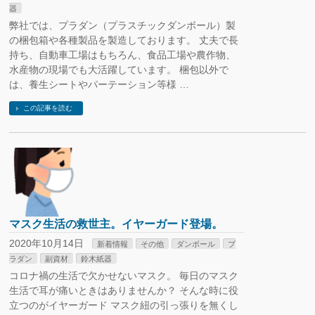
器
弊社では、プラダン（プラスチックダンボール）製
の梱包箱や各種製品を製造しております。 丈夫で長
持ち、自動車工場はもちろん、食品工場や農作物、
水産物の現場でも大活躍しています。 梱包以外で
は、養生シートやパーテーション等様 …
この記事を読む
マスク生活の救世主。イヤーガード登場。
2020年10月14日
新着情報
その他
ダンボール
プ
ラダン
副資材
鈴木紙器
コロナ禍の生活で欠かせないマスク。 毎日のマスク
生活で耳が痛いときはありませんか？ そんな時に役
立つのがイヤーガード マスク紐の引っ張りを無くし