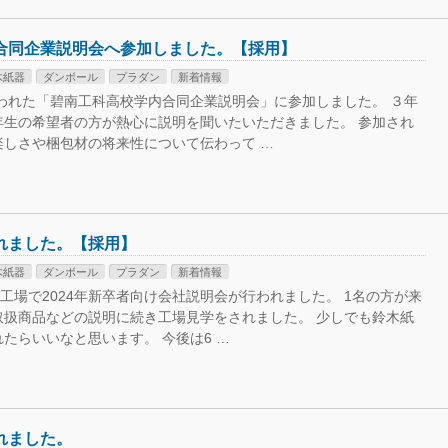
合同企業説明会へ参加しました。【採用】
木紙器
ダンボール
プラダン
新着情報
行われた「碧南工科高校学内合同企業説明会」に参加しました。 ３年
年生の希望者の方が熱心に説明を聞いたいただきました。 参加され
楽しさや梱包材の将来性について伝わって …
れました。【採用】
木紙器
ダンボール
プラダン
新着情報
社工場で2024年新卒者向け会社説明会が行われました。 1名の方が来
取扱商品などの説明に続き工場見学をされました。 少しでも鈴木紙
たらいいなと思います。 今後は6 …
れました。