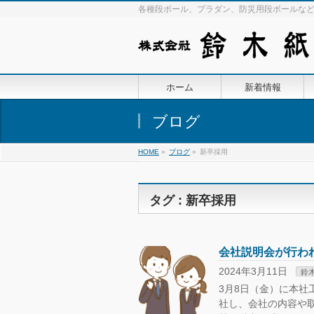
各種段ボール、プラダン、防災用段ボールな
ホーム
新着情報
ブログ
HOME
»
ブログ
»
新卒採用
タグ : 新卒採用
会社説明会が行わ
2024年3月11日
鈴
3月8日（金）に本社
社し、会社の内容や