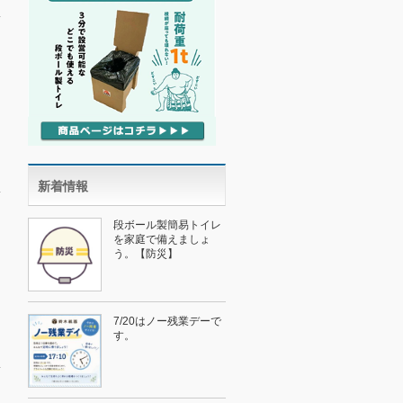
新着情報
段ボール製簡易トイレ
を家庭で備えましょ
う。【防災】
7/20はノー残業デーで
す。