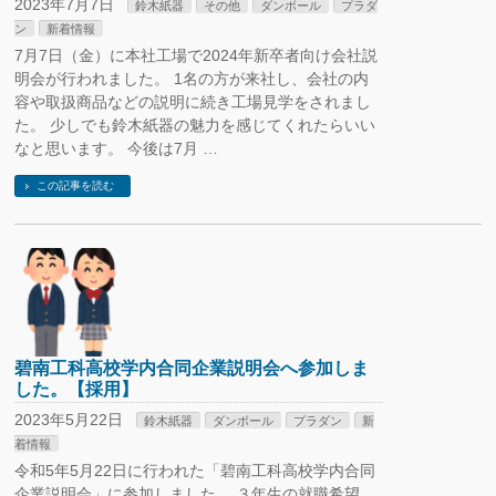
2023年7月7日
鈴木紙器
その他
ダンボール
プラダ
ン
新着情報
7月7日（金）に本社工場で2024年新卒者向け会社説
明会が行われました。 1名の方が来社し、会社の内
容や取扱商品などの説明に続き工場見学をされまし
た。 少しでも鈴木紙器の魅力を感じてくれたらいい
なと思います。 今後は7月 …
この記事を読む
碧南工科高校学内合同企業説明会へ参加しま
した。【採用】
2023年5月22日
鈴木紙器
ダンボール
プラダン
新
着情報
令和5年5月22日に行われた「碧南工科高校学内合同
企業説明会」に参加しました。 ３年生の就職希望