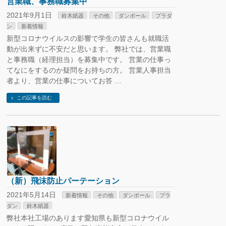
営業職、事務職募集中
2021年9月1日
鈴木紙器
その他
ダンボール
プラダ
ン
新着情報
新型コロナウイルスの影響で学生の皆さんも就職活
動が出来ずに不安だと思います。 弊社では、営業職
と事務職（経理担当）を募集中です。 営業の仕事っ
てなにをするのか疑問をお持ちの方。 営業人事担当
者より、営業の仕事についてお答 …
この記事を読む
（新）飛沫防止パーテーション
2021年5月14日
新着情報
その他
ダンボール
プラ
ダン
鈴木紙器
弊社本社工場のあります愛知県も新型コロナウイル