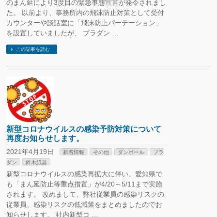
のまん延により3度目の緊急事態宣言が発令されまし
た。 以前より、事務所内の飛沫防止対策として受付
カウンターや談話室に「飛沫防止パーテーション」
を設置していましたが、 プラダン …
この記事を読む
新型コロナウイルスの感染予防対策について
再度お知らせします。
2021年4月19日
新着情報
その他
ダンボール
プラ
ダン
鈴木紙器
新型コロナウイルスの感染再拡大に伴い、愛知県で
も「まん延防止等重点措置」が4/20～5/11まで実施
されます。 改めまして、弊社従業員の感染リスクの
従業員、感染リスクの低減策をまとめましたのでお
知らせします。 社内新型コ …