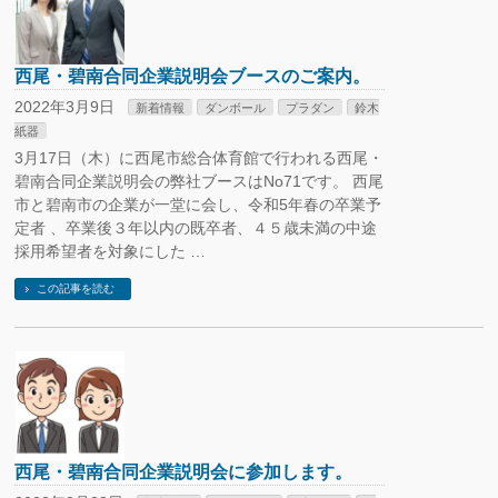
西尾・碧南合同企業説明会ブースのご案内。
2022年3月9日
新着情報
ダンボール
プラダン
鈴木
紙器
3月17日（木）に西尾市総合体育館で行われる西尾・
碧南合同企業説明会の弊社ブースはNo71です。 西尾
市と碧南市の企業が一堂に会し、令和5年春の卒業予
定者 、卒業後３年以内の既卒者、４５歳未満の中途
採用希望者を対象にした …
この記事を読む
西尾・碧南合同企業説明会に参加します。