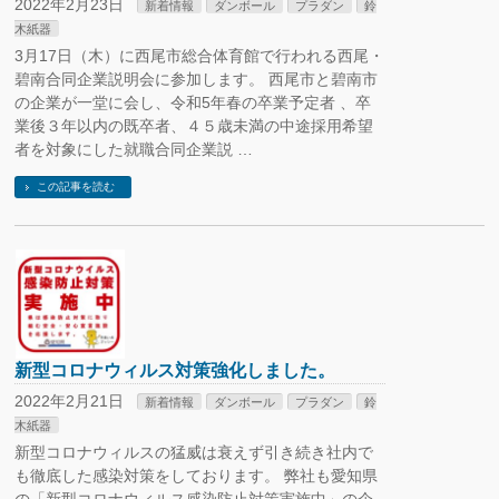
2022年2月23日
新着情報
ダンボール
プラダン
鈴
木紙器
3月17日（木）に西尾市総合体育館で行われる西尾・
碧南合同企業説明会に参加します。 西尾市と碧南市
の企業が一堂に会し、令和5年春の卒業予定者 、卒
業後３年以内の既卒者、４５歳未満の中途採用希望
者を対象にした就職合同企業説 …
この記事を読む
新型コロナウィルス対策強化しました。
2022年2月21日
新着情報
ダンボール
プラダン
鈴
木紙器
新型コロナウィルスの猛威は衰えず引き続き社内で
も徹底した感染対策をしております。 弊社も愛知県